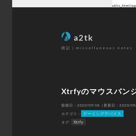
Warning
: Undefined array key "author" in
/home/ctlc/a2tk.com/public_html/w
SEARCH
a2tk
雑記｜miscellaneous notes
CATEGORY
パソコン
(26)
ゲーミングデバイス
(19)
Xtrfyのマウスバ
カメラ
(17)
楽器
(12)
投稿日：2020/09/18（更新日：2020/09
ゲーム
(80)
ゲーミングデバイス
カテゴリ：
原神
(68)
Xtrfy
タグ:
その他
(6)