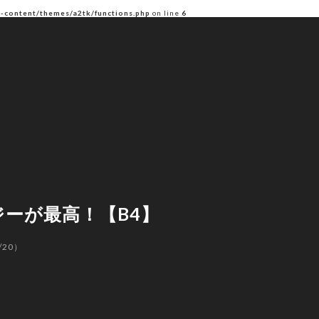
p-content/themes/a2tk/functions.php
on line
6
ンジーが最高！【B4】
/20）