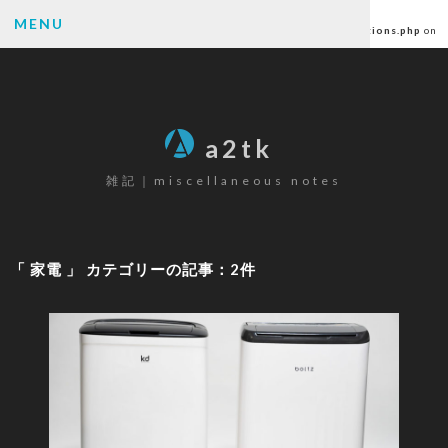
Warning
: Undefined array key "author" in
MENU
/home/ctlc/a2tk.com/public_html/wp-content/themes/a2tk/functions.php
on
line
6
SEARCH
a2tk
雑記｜miscellaneous notes
CATEGORY
パソコン
(26)
「 家電 」 カテゴリーの記事：2件
ゲーミングデバイス
(19)
カメラ
(17)
楽器
(12)
ゲーム
(80)
原神
(68)
その他
(6)