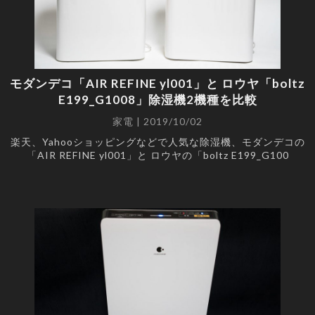
オーディオ
(6)
スマートフォン
(5)
WEB
(4)
分解
(4)
家電
(2)
モダンデコ「AIR REFINE yl001」と ロウヤ「boltz
E199_G1008」除湿機2機種を比較
PAGES
家電 | 2019/10/02
ホーム
楽天、Yahooショッピングなどで人気な除湿機、モダンデコの
「AIR REFINE yl001」と ロウヤの「boltz E199_G100
個人情報保護方針
このサイトについて
お問い合わせ
RSS