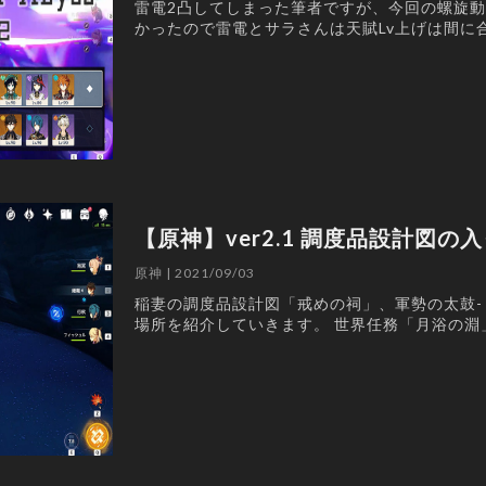
雷電2凸してしまった筆者ですが、今回の螺旋
かったので雷電とサラさんは天賦Lv上げは間に
【原神】ver2.1 調度品設計図の
原神 | 2021/09/03
稲妻の調度品設計図「戒めの祠」、軍勢の太鼓
場所を紹介していきます。 世界任務「月浴の淵