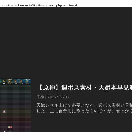
p-content/themes/a2tk/functions.php
on line
6
【原神】週ボス素材・天賦本早見
原神 | 2022/07/09
天賦レベル上げで必要となる、週ボス素材と天
した。主に自分用に作ったものですが、せっか