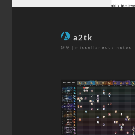
Warning
: Undefined array key "author" in
/home/ctlc/a2tk.com/public_html/w
SEARCH
a2tk
雑記｜miscellaneous notes
CATEGORY
パソコン
(26)
ゲーミングデバイス
(19)
カメラ
(17)
楽器
(12)
ゲーム
(80)
原神
(68)
その他
(6)