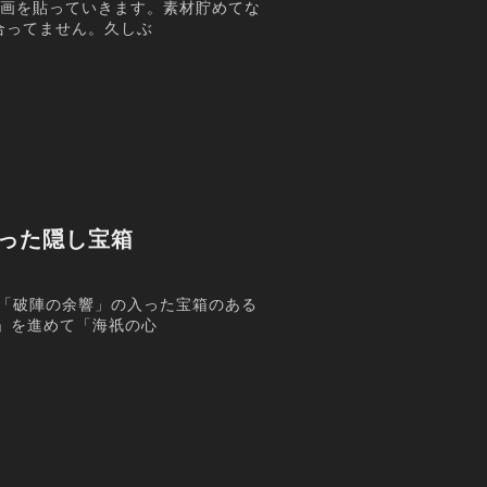
動画を貼っていきます。素材貯めてな
合ってません。久しぶ
入った隠し宝箱
-「破陣の余響」の入った宝箱のある
」を進めて「海祇の心