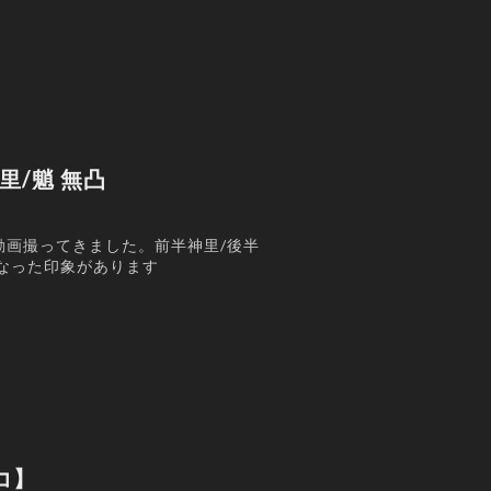
神里/魈 無凸
動画撮ってきました。前半神里/後半
なった印象があります
コ】