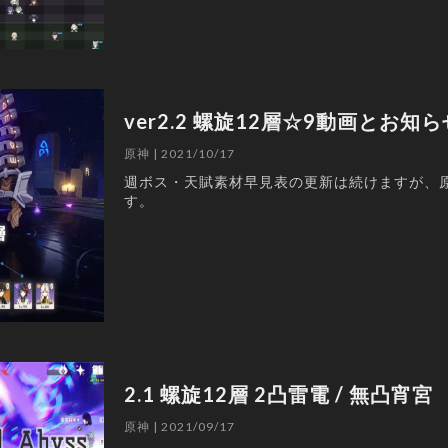
ver2.2 螺旋12層☆9動画とお知ら
原神 | 2021/10/17
週ボス・天賦素材早見表の更新は続けますが、
す。
2.1 螺旋12層 2凸雷電 / 無凸宵宮
原神 | 2021/09/17