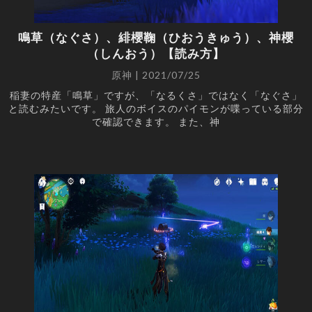
オーディオ
(6)
スマートフォン
(5)
鳴草（なぐさ）、緋櫻鞠（ひおうきゅう）、神櫻
WEB
(4)
（しんおう）【読み方】
分解
(4)
原神 | 2021/07/25
家電
(2)
稲妻の特産「鳴草」ですが、「なるくさ」ではなく「なぐさ」
と読むみたいです。 旅人のボイスのパイモンが喋っている部分
PAGES
で確認できます。 また、神
ホーム
個人情報保護方針
このサイトについて
お問い合わせ
RSS