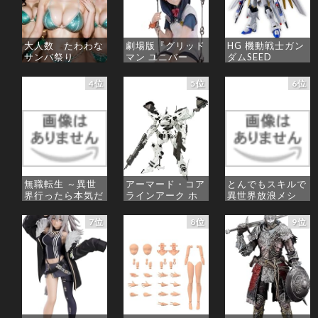
大人数 たわわな
劇場版『グリッド
HG 機動戦士ガン
サンバ祭り
マン ユニバー
ダムSEED
ス』 宝多六花
FREEDOM マイ
wall figure 1/7ス
ティーストライク
価格：¥99
4位
5位
6位
ケール プラスチ
フリーダムガンダ
ック製 塗装済み
ム 1/144スケー
完成品フィギュア
ル 色分け済みプ
ラモデル
価格：¥13,756
価格：¥4,800
無職転生 ～異世
アーマード・コア
とんでもスキルで
界行ったら本気だ
ラインアーク ホ
異世界放浪メシ
す～ 20 (MFコミ
ワイト・グリント
10 (ガルドコミッ
ックス フラッパ
全高約160mm
クス)
7位
8位
9位
ーシリーズ)
1/72スケール プ
ラモデル
価格：¥726
価格：¥748
価格：¥7,367