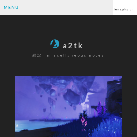
Warning
: Undefined array key "author" in
MENU
/home/ctlc/a2tk.com/public_html/wp-content/themes/a2tk/functions.php
on
line
6
SEARCH
a2tk
雑記｜miscellaneous notes
CATEGORY
パソコン
(26)
ゲーミングデバイス
(19)
カメラ
(17)
楽器
(12)
ゲーム
(80)
原神
(68)
その他
(6)