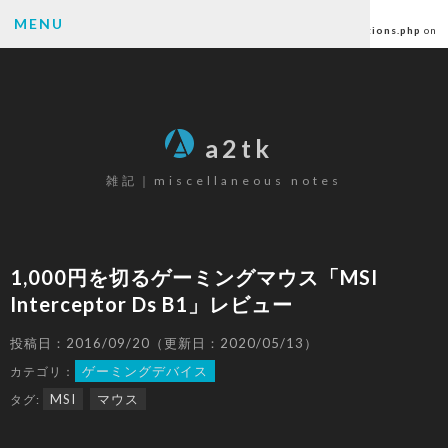
Warning
: Undefined array key "author" in
MENU
/home/ctlc/a2tk.com/public_html/wp-content/themes/a2tk/functions.php
on
line
6
SEARCH
a2tk
雑記｜miscellaneous notes
CATEGORY
パソコン
(26)
1,000円を切るゲーミングマウス「MSI
ゲーミングデバイス
(19)
Interceptor Ds B1」レビュー
カメラ
(17)
楽器
(12)
投稿日：2016/09/20（更新日：2020/05/13）
ゲーム
(80)
ゲーミングデバイス
カテゴリ：
原神
(68)
MSI
マウス
タグ:
その他
(6)