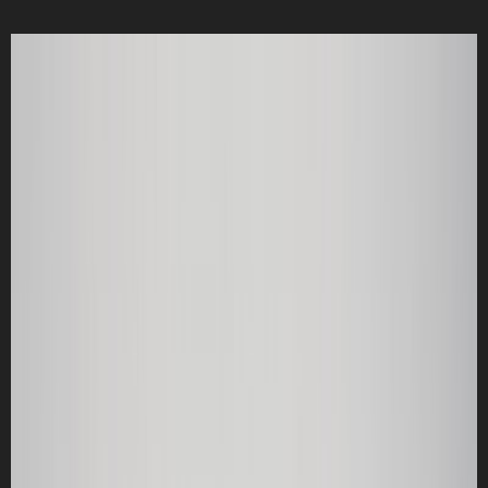
オーディオ
(6)
スマートフォン
(5)
WEB
(4)
分解
(4)
家電
(2)
PAGES
ホーム
個人情報保護方針
このサイトについて
お問い合わせ
RSS