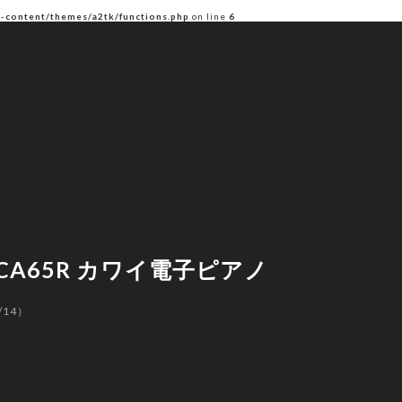
p-content/themes/a2tk/functions.php
on line
6
 CA65R カワイ電子ピアノ
/14）