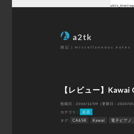
Warning
: Undefined array key "author" in
/home/ctlc/a2tk.com/public_html/w
SEARCH
a2tk
雑記｜miscellaneous notes
CATEGORY
パソコン
(26)
ゲーミングデバイス
(19)
【レビュー】Kawai
カメラ
(17)
楽器
(12)
投稿日：2016/12/09（更新日：2020/05
ゲーム
(80)
楽器
カテゴリ：
原神
(68)
CA65R
Kawai
電子ピアノ
タグ:
その他
(6)