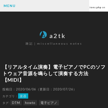
Warning
: Undefined array key "author" in
MENU
/home/ctlc/a2tk.com/public_html/wp-content/themes/a2tk/functions.php
on
line
6
SEARCH
a2tk
雑記｜miscellaneous notes
CATEGORY
パソコン
(26)
【リアルタイム演奏】電子ピアノでPCのソフ
ゲーミングデバイス
(19)
トウェア音源を鳴らして演奏する方法
カメラ
(17)
【MIDI】
楽器
(12)
ゲーム
(80)
投稿日：2020/06/06（更新日：2020/07/26）
原神
(68)
楽器
カテゴリ：
その他
(6)
DTM
howto
電子ピアノ
タグ: