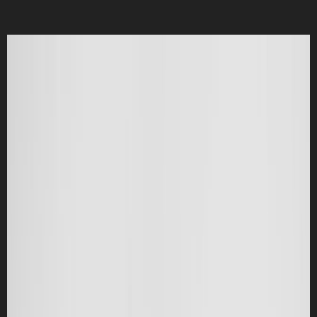
オーディオ
(6)
スマートフォン
(5)
WEB
(4)
分解
(4)
家電
(2)
PAGES
ホーム
個人情報保護方針
このサイトについて
お問い合わせ
RSS