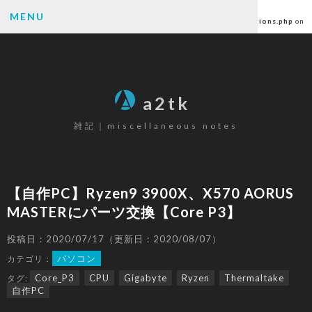
Warning
: Undefined array key "author" in
MENU
/home/ctlc/a2tk.com/public_html/wp-content/themes/a2tk/functions.php
on
line
6
SEARCH
a2tk
雑記｜miscellaneous notes
CATEGORY
パソコン
(26)
【自作PC】Ryzen9 3900X、X570 AORUS
ゲーミングデバイス
(19)
MASTERにパーツ交換【Core P3】
カメラ
(17)
楽器
(12)
投稿日：2020/07/17（更新日：2020/08/07）
ゲーム
(80)
パソコン
カテゴリ：
原神
(68)
Core_P3
CPU
Gigabyte
Ryzen
Thermaltake
タグ:
自作PC
その他
(6)