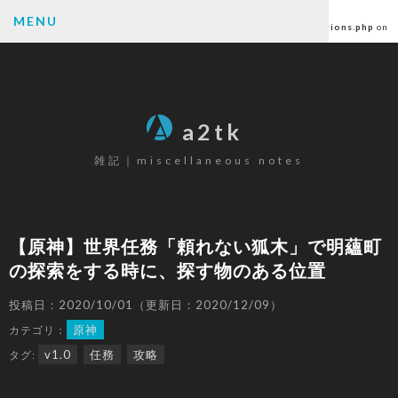
Warning
: Undefined array key "author" in
MENU
/home/ctlc/a2tk.com/public_html/wp-content/themes/a2tk/functions.php
on
line
6
SEARCH
a2tk
雑記｜miscellaneous notes
CATEGORY
パソコン
(26)
【原神】世界任務「頼れない狐木」で明蘊町
ゲーミングデバイス
(19)
の探索をする時に、探す物のある位置
カメラ
(17)
楽器
(12)
投稿日：2020/10/01（更新日：2020/12/09）
ゲーム
(80)
原神
カテゴリ：
原神
(68)
v1.0
任務
攻略
タグ:
その他
(6)