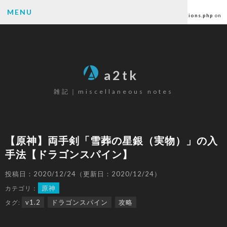
Warning
: Undefined array key "author" in
MENU
/home/ctlc/a2tk.com/public_html/wp-content/themes/a2tk/functions.php
on
line
6
SEARCH
a2tk
雑記｜miscellaneous notes
CATEGORY
パソコン
(26)
【原神】両手剣「雪葬の星銀（実物）」の入
ゲーミングデバイス
(19)
手法【ドラゴンスパイン】
カメラ
(17)
楽器
(12)
投稿日：2020/12/24（更新日：2020/12/24）
ゲーム
(80)
原神
カテゴリ：
原神
(68)
v1.2
ドラゴンスパイン
攻略
タグ:
その他
(6)