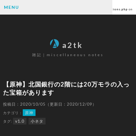
Warning
: Undefined array key "author" in
MENU
/home/ctlc/a2tk.com/public_html/wp-content/themes/a2tk/functions.php
on
line
6
SEARCH
a2tk
雑記｜miscellaneous notes
CATEGORY
パソコン
(26)
【原神】北国銀行の2階には20万モラの入っ
ゲーミングデバイス
(19)
た宝箱があります
カメラ
(17)
楽器
(12)
投稿日：2020/10/05（更新日：2020/12/09）
ゲーム
(80)
原神
カテゴリ：
原神
(68)
v1.0
小ネタ
タグ:
その他
(6)