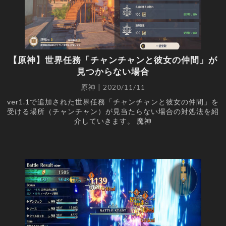
オーディオ
(6)
スマートフォン
(5)
WEB
(4)
分解
(4)
家電
(2)
【原神】世界任務「チャンチャンと彼女の仲間」が
見つからない場合
PAGES
原神 | 2020/11/11
ホーム
ver1.1で追加された世界任務「チャンチャンと彼女の仲間」を
受ける場所（チャンチャン）が見当たらない場合の対処法を紹
個人情報保護方針
介していきます。 魔神
このサイトについて
お問い合わせ
RSS