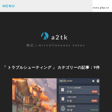
Warning
: Undefined array key "author" in
MENU
/home/ctlc/a2tk.com/public_html/wp-content/themes/a2tk/functions.php
on
line
6
SEARCH
a2tk
雑記｜miscellaneous notes
CATEGORY
パソコン
(26)
「 トラブルシューティング 」 カテゴリーの記事：9件
ゲーミングデバイス
(19)
カメラ
(17)
楽器
(12)
ゲーム
(80)
原神
(68)
その他
(6)