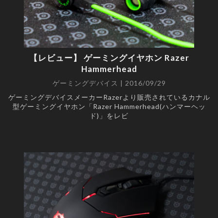
オーディオ
(6)
スマートフォン
(5)
WEB
(4)
分解
(4)
家電
(2)
【レビュー】 ゲーミングイヤホン Razer
Hammerhead
PAGES
ゲーミングデバイス | 2016/09/29
ホーム
ゲーミングデバイスメーカーRazerより販売されているカナル
型ゲーミングイヤホン「Razer Hammerhead(ハンマーヘッ
個人情報保護方針
ド)」をレビ
このサイトについて
お問い合わせ
RSS