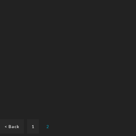
< Back
1
2