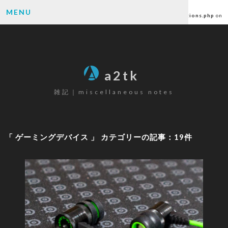
Warning
: Undefined array key "author" in
MENU
/home/ctlc/a2tk.com/public_html/wp-content/themes/a2tk/functions.php
on
line
6
SEARCH
a2tk
雑記｜miscellaneous notes
CATEGORY
パソコン
(26)
「 ゲーミングデバイス 」 カテゴリーの記事：19件
ゲーミングデバイス
(19)
カメラ
(17)
楽器
(12)
ゲーム
(80)
原神
(68)
その他
(6)